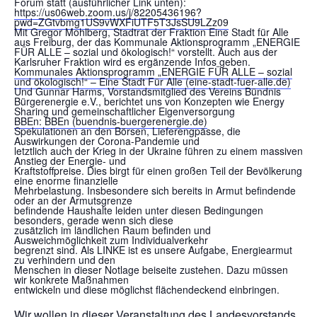
Forum statt (ausführlicher Link unten):
https://us06web.zoom.us/j/82205436196?
pwd=ZGtvbmg1US9vWXFiUTF5T3JsSU9LZz09
Mit Gregor Mohlberg, Stadtrat der Fraktion Eine Stadt für Alle
aus Freiburg, der das Kommunale Aktionsprogramm „ENERGIE
FÜR ALLE – sozial und ökologisch!“ vorstellt. Auch aus der
Karlsruher Fraktion wird es ergänzende Infos geben.
Kommunales Aktionsprogramm „ENERGIE FÜR ALLE – sozial
und ökologisch!“ – Eine Stadt Für Alle (eine-stadt-fuer-alle.de)
Und Gunnar Harms, Vorstandsmitglied des Vereins Bündnis
Bürgerenergie e.V., berichtet uns von Konzepten wie Energy
Sharing und gemeinschaftlicher Eigenversorgung
BBEn: BBEn (buendnis-buergerenergie.de)
Spekulationen an den Börsen, Lieferengpässe, die
Auswirkungen der Corona-Pandemie und
letztlich auch der Krieg in der Ukraine führen zu einem massiven
Anstieg der Energie- und
Kraftstoffpreise. Dies birgt für einen großen Teil der Bevölkerung
eine enorme finanzielle
Mehrbelastung. Insbesondere sich bereits in Armut befindende
oder an der Armutsgrenze
befindende Haushalte leiden unter diesen Bedingungen
besonders, gerade wenn sich diese
zusätzlich im ländlichen Raum befinden und
Ausweichmöglichkeit zum Individualverkehr
begrenzt sind. Als LINKE ist es unsere Aufgabe, Energiearmut
zu verhindern und den
Menschen in dieser Notlage beiseite zustehen. Dazu müssen
wir konkrete Maßnahmen
entwickeln und diese möglichst flächendeckend einbringen.
Wir wollen in dieser Veranstaltung des Landesvorstands