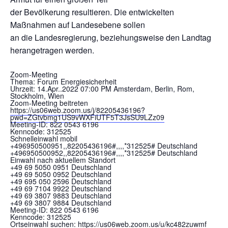
der Bevölkerung resultieren. Die entwickelten
Maßnahmen auf Landesebene sollen
an die Landesregierung, beziehungsweise den Landtag
herangetragen werden.
Zoom-Meeting
Thema: Forum Energiesicherheit
Uhrzeit: 14.Apr..2022 07:00 PM Amsterdam, Berlin, Rom,
Stockholm, Wien
Zoom-Meeting beitreten
https://us06web.zoom.us/j/82205436196?
pwd=ZGtvbmg1US9vWXFiUTF5T3JsSU9LZz09
Meeting-ID: 822 0543 6196
Kenncode: 312525
Schnelleinwahl mobil
+496950500951,,82205436196#,,,,*312525# Deutschland
+496950500952,,82205436196#,,,,*312525# Deutschland
Einwahl nach aktuellem Standort
+49 69 5050 0951 Deutschland
+49 69 5050 0952 Deutschland
+49 695 050 2596 Deutschland
+49 69 7104 9922 Deutschland
+49 69 3807 9883 Deutschland
+49 69 3807 9884 Deutschland
Meeting-ID: 822 0543 6196
Kenncode: 312525
Ortseinwahl suchen:
https://us06web.zoom.us/u/kc482zuwmf